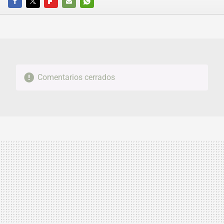
FACEBOOK
TWITTER
FLIPBOARD
E-
WHATSAPP
MAIL
Comentarios cerrados