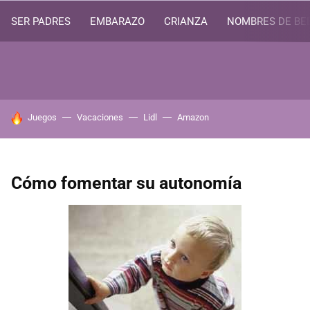
SER PADRES
EMBARAZO
CRIANZA
NOMBRES DE BE
HOY SE HABLA DE
Juegos
Vacaciones
Lidl
Amazon
Cómo fomentar su autonomía