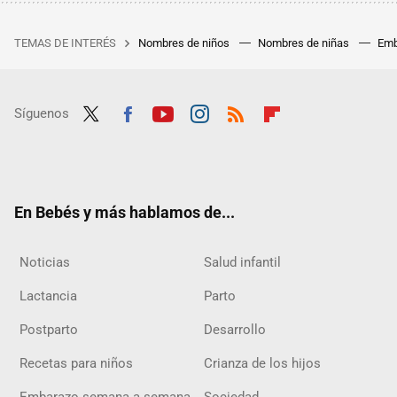
TEMAS DE INTERÉS
Nombres de niños
Nombres de niñas
Emb
Síguenos
Twit
Fac
Yout
Inst
RSS
Flip
ter
ebo
ube
agra
boar
ok
m
d
En Bebés y más hablamos de...
Noticias
Salud infantil
Lactancia
Parto
Postparto
Desarrollo
Recetas para niños
Crianza de los hijos