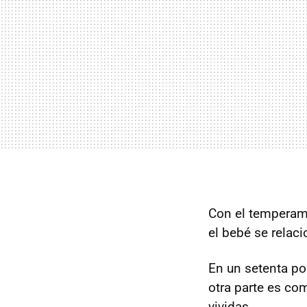
Con el temperam
el bebé se relac
En un setenta por
otra parte es c
vividas.