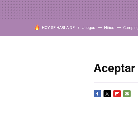
HOY SE HABLA DE
Juegos
Niños
Campin
Aceptar
FACEBOOK
TWITTER
FLIPBOARD
E-
MAIL