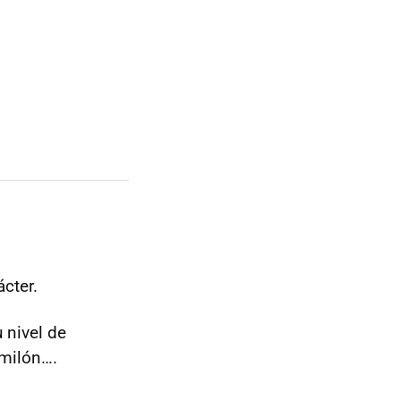
cter.
 nivel de
rmilón….