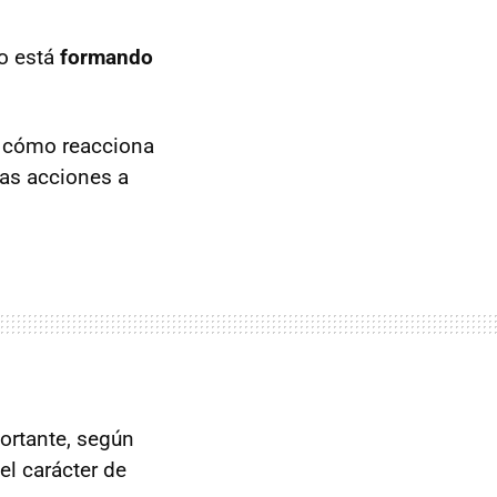
ño está
formando
, cómo reacciona
das acciones a
portante, según
el carácter de