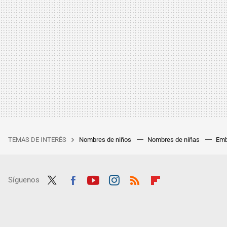
TEMAS DE INTERÉS
Nombres de niños
Nombres de niñas
Emb
Síguenos
Twit
Fac
Yout
Inst
RSS
Flip
ter
ebo
ube
agra
boar