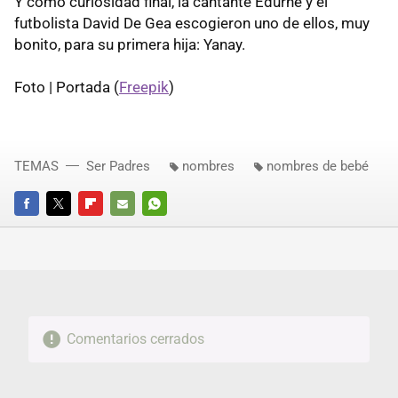
Y como curiosidad final, la cantante Edurne y el
futbolista David De Gea escogieron uno de ellos, muy
bonito, para su primera hija: Yanay.
Foto | Portada (
Freepik
)
TEMAS
Ser Padres
nombres
nombres de bebé
FACEBOOK
TWITTER
FLIPBOARD
E-
WHATSAPP
MAIL
Comentarios cerrados