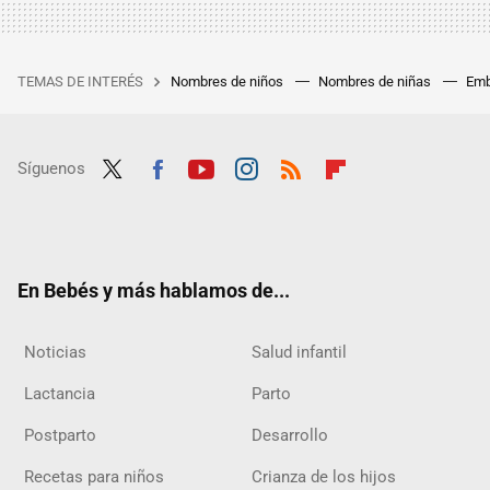
TEMAS DE INTERÉS
Nombres de niños
Nombres de niñas
Emb
Síguenos
Twit
Fac
Yout
Inst
RSS
Flip
ter
ebo
ube
agra
boar
ok
m
d
En Bebés y más hablamos de...
Noticias
Salud infantil
Lactancia
Parto
Postparto
Desarrollo
Recetas para niños
Crianza de los hijos