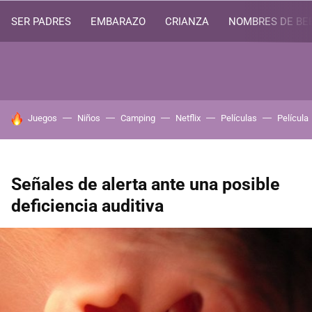
SER PADRES
EMBARAZO
CRIANZA
NOMBRES DE BE
HOY SE HABLA DE
Juegos
Niños
Camping
Netflix
Películas
Película
Señales de alerta ante una posible
deficiencia auditiva