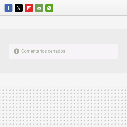
FACEBOOK
TWITTER
FLIPBOARD
E-
WHATSAPP
MAIL
Comentarios cerrados