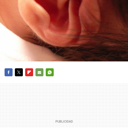
FACEBOOK
TWITTER
FLIPBOARD
E-
WHATSAPP
MAIL