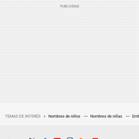
TEMAS DE INTERÉS
Nombres de niños
Nombres de niñas
Emb