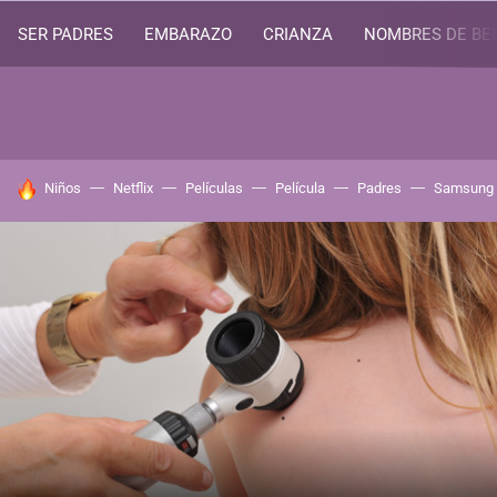
SER PADRES
EMBARAZO
CRIANZA
NOMBRES DE BE
HOY SE HABLA DE
Niños
Netflix
Películas
Película
Padres
Samsung