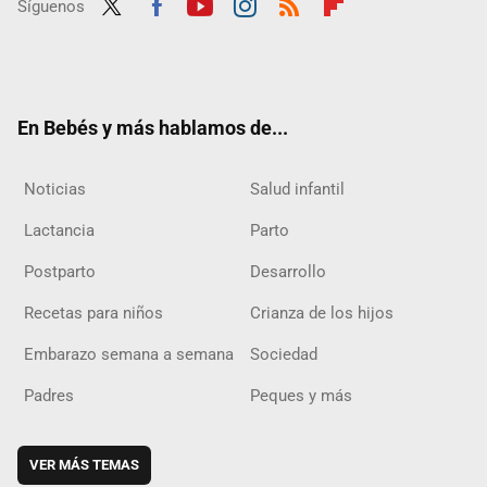
Síguenos
Twit
Fac
Yout
Inst
RSS
Flip
ter
ebo
ube
agra
boar
ok
m
d
En Bebés y más hablamos de...
Noticias
Salud infantil
Lactancia
Parto
Postparto
Desarrollo
Recetas para niños
Crianza de los hijos
Embarazo semana a semana
Sociedad
Padres
Peques y más
VER MÁS TEMAS