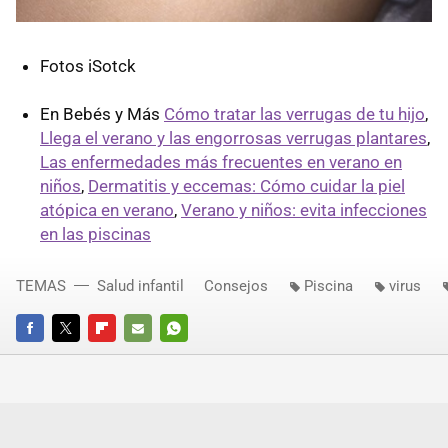
Fotos iSotck
En Bebés y Más
Cómo tratar las verrugas de tu hijo
,
Llega el verano y las engorrosas verrugas plantares
,
Las enfermedades más frecuentes en verano en
niños
,
Dermatitis y eccemas: Cómo cuidar la piel
atópica en verano
,
Verano y niños: evita infecciones
en las piscinas
TEMAS
Salud infantil
Consejos
Piscina
virus
FACEBOOK
TWITTER
FLIPBOARD
E-
WHATSAPP
MAIL