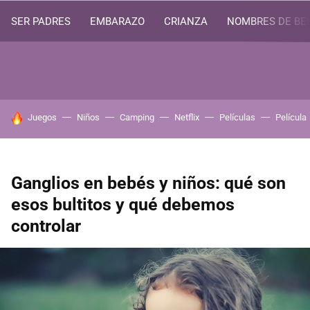
SER PADRES
EMBARAZO
CRIANZA
NOMBRES DE BE
HOY SE HABLA DE
Juegos
Niños
Camping
Netflix
Películas
Película
Ganglios en bebés y niños: qué son
esos bultitos y qué debemos
controlar