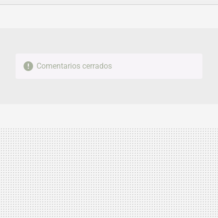
FACEBOOK
TWITTER
FLIPBOARD
E-
WHATSAPP
MAIL
Comentarios cerrados