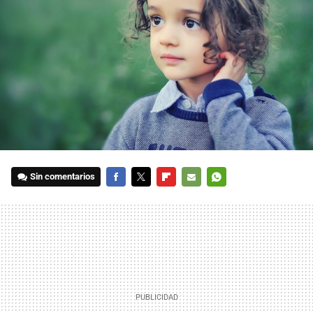
Sin comentarios
FACEBOOK
TWITTER
FLIPBOARD
E-
WHATSAPP
MAIL