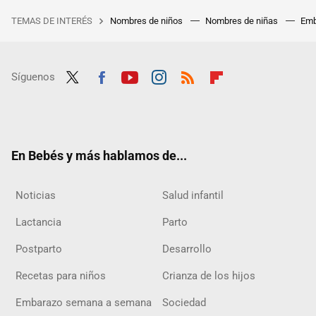
TEMAS DE INTERÉS
Nombres de niños
Nombres de niñas
Emb
Síguenos
Twit
Fac
Yout
Inst
RSS
Flip
ter
ebo
ube
agra
boar
ok
m
d
En Bebés y más hablamos de...
Noticias
Salud infantil
Lactancia
Parto
Postparto
Desarrollo
Recetas para niños
Crianza de los hijos
Embarazo semana a semana
Sociedad