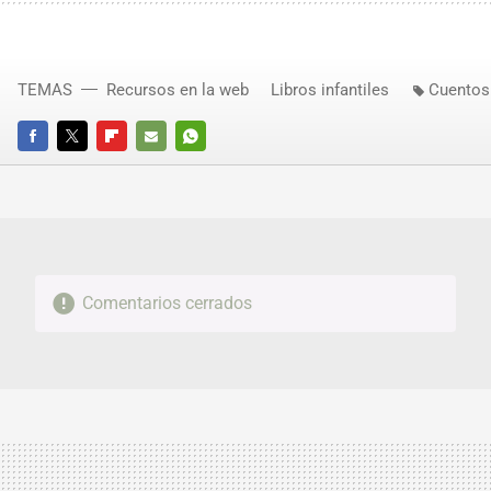
TEMAS
Recursos en la web
Libros infantiles
Cuentos 
FACEBOOK
TWITTER
FLIPBOARD
E-
WHATSAPP
MAIL
Comentarios cerrados