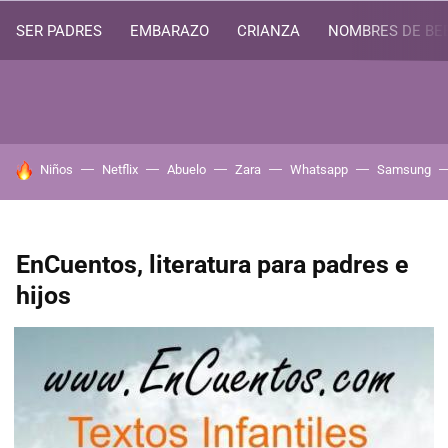
SER PADRES
EMBARAZO
CRIANZA
NOMBRES DE BE
HOY SE HABLA DE
Niños
Netflix
Abuelo
Zara
Whatsapp
Samsung
EnCuentos, literatura para padres e
hijos