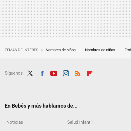
TEMAS DE INTERÉS
Nombres de niños
Nombres de niñas
Emb
Síguenos
Twit
Fac
Yout
Inst
RSS
Flip
ter
ebo
ube
agra
boar
ok
m
d
En Bebés y más hablamos de...
Noticias
Salud infantil