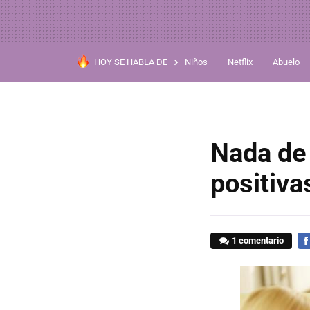
HOY SE HABLA DE
Niños
Netflix
Abuelo
Nada de 
positiva
1 comentario
FA