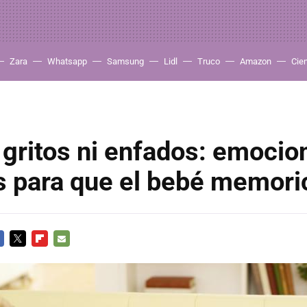
Zara
Whatsapp
Samsung
Lidl
Truco
Amazon
Cie
gritos ni enfados: emocio
s para que el bebé memori
CEBOOK
TWITTER
FLIPBOARD
E-
MAIL