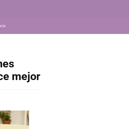
ncia
nes
ce mejor