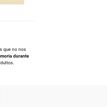
as que no nos
emoria durante
adultos.