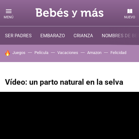
MENÚ
NUEVO
SER PADRES
EMBARAZO
CRIANZA
NOMBRES DE BE
HOY SE HABLA DE
Juegos
Película
Vacaciones
Amazon
Felicidad
Vídeo: un parto natural en la selva