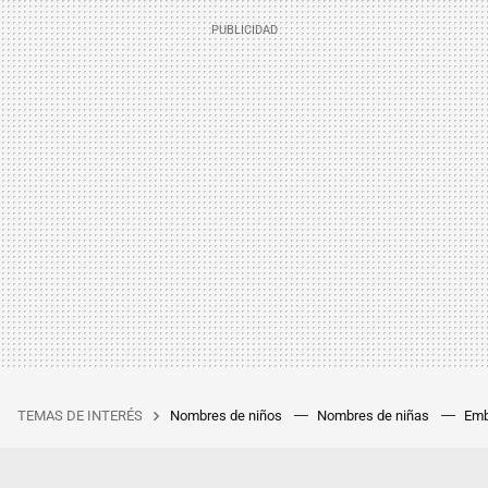
TEMAS DE INTERÉS
Nombres de niños
Nombres de niñas
Emb