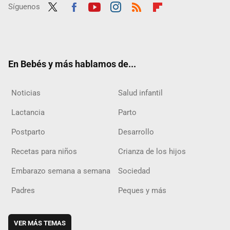
Síguenos
Twit
Fac
Yout
Inst
RSS
Flip
ter
ebo
ube
agra
boar
ok
m
d
En Bebés y más hablamos de...
Noticias
Salud infantil
Lactancia
Parto
Postparto
Desarrollo
Recetas para niños
Crianza de los hijos
Embarazo semana a semana
Sociedad
Padres
Peques y más
VER MÁS TEMAS