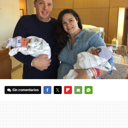
Sin comentarios
FACEBOOK
TWITTER
FLIPBOARD
E-
WHATSAPP
MAIL