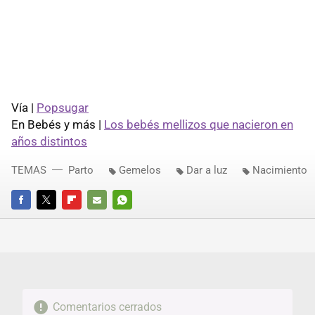
Vía |
Popsugar
En Bebés y más |
Los bebés mellizos que nacieron en
años distintos
TEMAS
Parto
Gemelos
Dar a luz
Nacimiento
FACEBOOK
TWITTER
FLIPBOARD
E-
WHATSAPP
MAIL
Comentarios cerrados