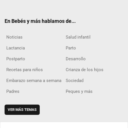
ter
ebo
ube
agra
boar
ok
m
d
En Bebés y más hablamos de...
Noticias
Salud infantil
Lactancia
Parto
Postparto
Desarrollo
Recetas para niños
Crianza de los hijos
Embarazo semana a semana
Sociedad
Padres
Peques y más
VER MÁS TEMAS