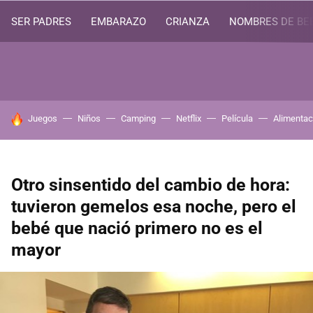
SER PADRES
EMBARAZO
CRIANZA
NOMBRES DE BE
HOY SE HABLA DE
Juegos
Niños
Camping
Netflix
Película
Alimentac
Otro sinsentido del cambio de hora:
tuvieron gemelos esa noche, pero el
bebé que nació primero no es el
mayor