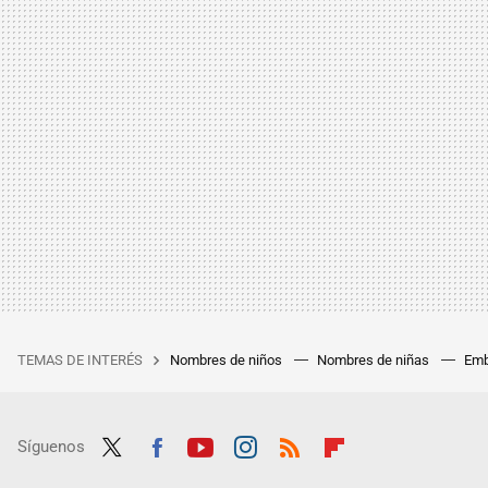
TEMAS DE INTERÉS
Nombres de niños
Nombres de niñas
Emb
Síguenos
Twit
Fac
Yout
Inst
RSS
Flip