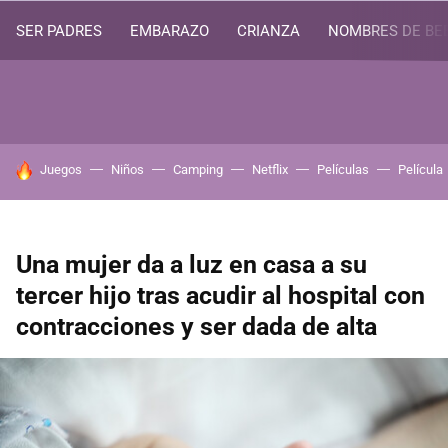
SER PADRES
EMBARAZO
CRIANZA
NOMBRES DE BE
HOY SE HABLA DE
Juegos
Niños
Camping
Netflix
Películas
Película
Una mujer da a luz en casa a su
tercer hijo tras acudir al hospital con
contracciones y ser dada de alta