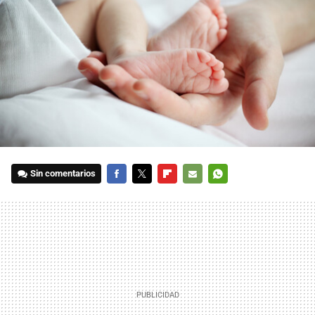
Sin comentarios
FACEBOOK
TWITTER
FLIPBOARD
E-
WHATSAPP
MAIL