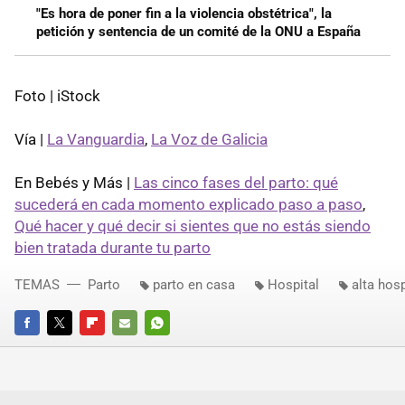
"Es hora de poner fin a la violencia obstétrica", la
petición y sentencia de un comité de la ONU a España
Foto | iStock
Vía |
La Vanguardia
,
La Voz de Galicia
En Bebés y Más |
Las cinco fases del parto: qué
sucederá en cada momento explicado paso a paso
,
Qué hacer y qué decir si sientes que no estás siendo
bien tratada durante tu parto
TEMAS
Parto
parto en casa
Hospital
alta hosp
FACEBOOK
TWITTER
FLIPBOARD
E-
WHATSAPP
MAIL