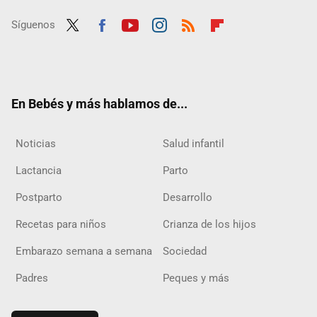
Síguenos
Twit
Fac
Yout
Inst
RSS
Flip
ter
ebo
ube
agra
boar
ok
m
d
En Bebés y más hablamos de...
Noticias
Salud infantil
Lactancia
Parto
Postparto
Desarrollo
Recetas para niños
Crianza de los hijos
Embarazo semana a semana
Sociedad
Padres
Peques y más