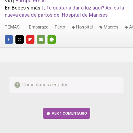
Vía |
Europa Press
En Bebés y más |
¿Te gustaría dar a luz aquí? Así es la
nueva casa de partos del Hospital de Manises
TEMAS
Embarazo
Parto
Hospital
Madres
A
FACEBOOK
TWITTER
FLIPBOARD
E-
WHATSAPP
MAIL
Comentarios cerrados
VER
1 COMENTARIO