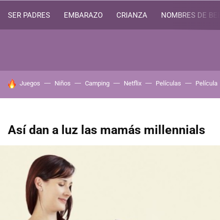
SER PADRES
EMBARAZO
CRIANZA
NOMBRES DE BE
HOY SE HABLA DE
Juegos
Niños
Camping
Netflix
Películas
Película
Así dan a luz las mamás millennials