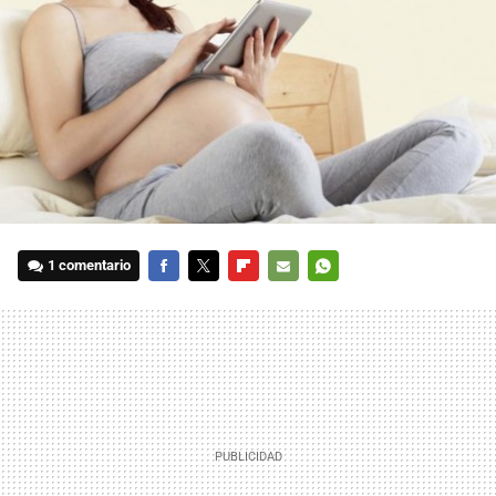
1 comentario
FACEBOOK
TWITTER
FLIPBOARD
E-
WHATSAPP
MAIL