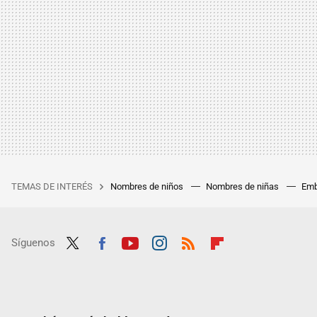
TEMAS DE INTERÉS
Nombres de niños
Nombres de niñas
Emb
Síguenos
Twit
Fac
Yout
Inst
RSS
Flip
ter
ebo
ube
agra
boar
ok
m
d