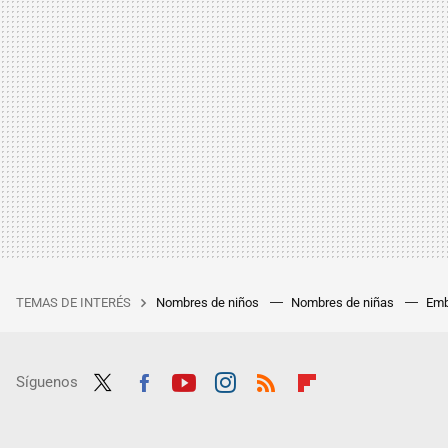
TEMAS DE INTERÉS
Nombres de niños
Nombres de niñas
Emb
Síguenos
Twit
Fac
Yout
Inst
RSS
Flip
ter
ebo
ube
agra
boar