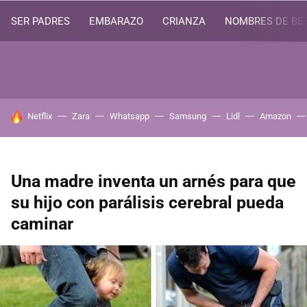
SER PADRES
EMBARAZO
CRIANZA
NOMBRES DE BE
HOY SE HABLA DE
Netflix
Zara
Whatsapp
Samsung
Lidl
Amazon
Una madre inventa un arnés para que
su hijo con parálisis cerebral pueda
caminar