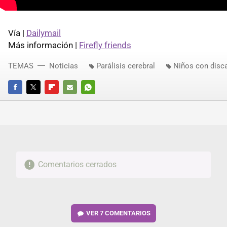
Vía |
Dailymail
Más información |
Firefly friends
TEMAS
Noticias
Parálisis cerebral
Niños con disc
FACEBOOK
TWITTER
FLIPBOARD
E-
WHATSAPP
MAIL
Comentarios cerrados
VER
7 COMENTARIOS