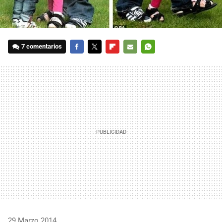
7 comentarios
FACEBOOK
TWITTER
FLIPBOARD
E-
WHATSAPP
MAIL
29 Marzo 2014