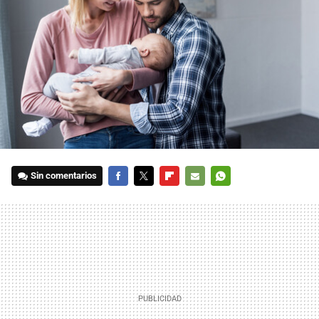
Sin comentarios
FACEBOOK
TWITTER
FLIPBOARD
E-
WHATSAPP
MAIL