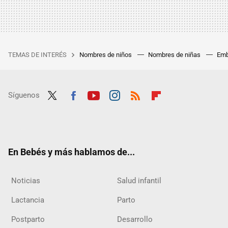
TEMAS DE INTERÉS
Nombres de niños
Nombres de niñas
Emb
Síguenos
Twit
Fac
Yout
Inst
RSS
Flip
ter
ebo
ube
agra
boar
ok
m
d
En Bebés y más hablamos de...
Noticias
Salud infantil
Lactancia
Parto
Postparto
Desarrollo