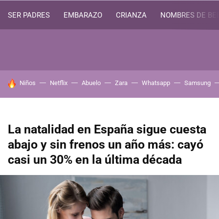
SER PADRES
EMBARAZO
CRIANZA
NOMBRES DE BE
HOY SE HABLA DE
Niños
Netflix
Abuelo
Zara
Whatsapp
Samsung
La natalidad en España sigue cuesta
abajo y sin frenos un año más: cayó
casi un 30% en la última década