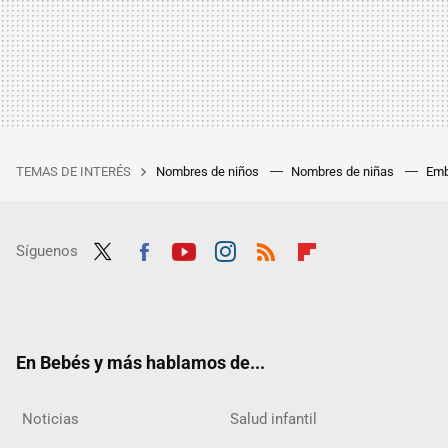
TEMAS DE INTERÉS
Nombres de niños
Nombres de niñas
Emb
Síguenos
Twit
Fac
Yout
Inst
RSS
Flip
ter
ebo
ube
agra
boar
ok
m
d
En Bebés y más hablamos de...
Noticias
Salud infantil