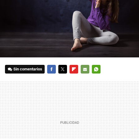
Sin comentarios
FACEBOOK
TWITTER
FLIPBOARD
E-
WHATSAPP
MAIL