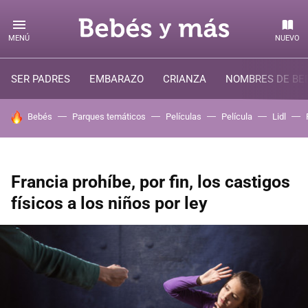
MENÚ
NUEVO
SER PADRES
EMBARAZO
CRIANZA
NOMBRES DE BE
HOY SE HABLA DE
Bebés
Parques temáticos
Películas
Película
Lidl
Francia prohíbe, por fin, los castigos
físicos a los niños por ley