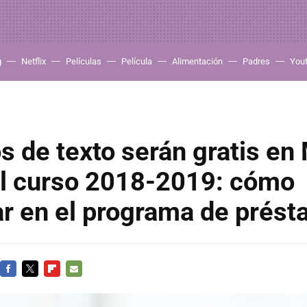
g
Netflix
Películas
Película
Alimentación
Padres
You
os de texto serán gratis en
el curso 2018-2019: cómo
ar en el programa de prés
FACEBOOK
TWITTER
FLIPBOARD
E-
MAIL