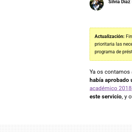
Silvia Díaz
Actualización:
Fin
prioritaria las ne
programa de prés
Ya os contamos a
había aprobado 
académico 2018
este servicio
, y 