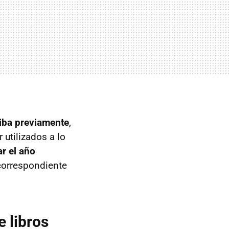
riba previamente
,
 utilizados a lo
ar el año
 correspondiente
e libros