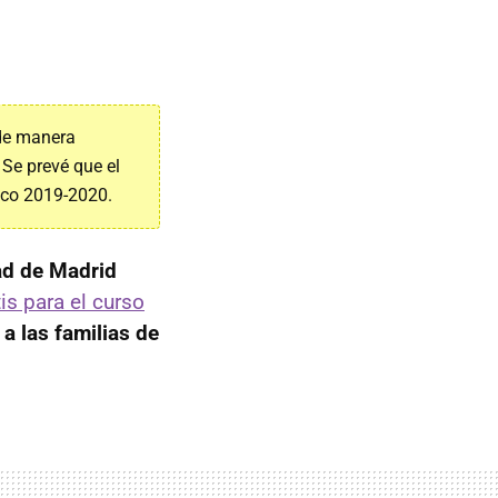
 de manera
 Se prevé que el
ico 2019-2020.
d de Madrid
tis para el curso
 las familias de