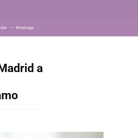
tube
Whatsapp
 Madrid a
tamo