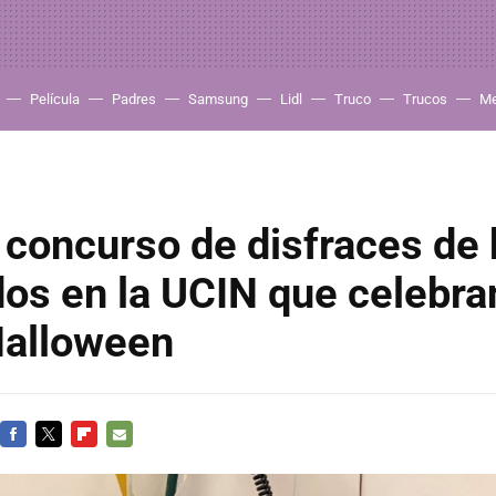
Película
Padres
Samsung
Lidl
Truco
Trucos
Me
o concurso de disfraces de
os en la UCIN que celebra
Halloween
FACEBOOK
TWITTER
FLIPBOARD
E-
MAIL