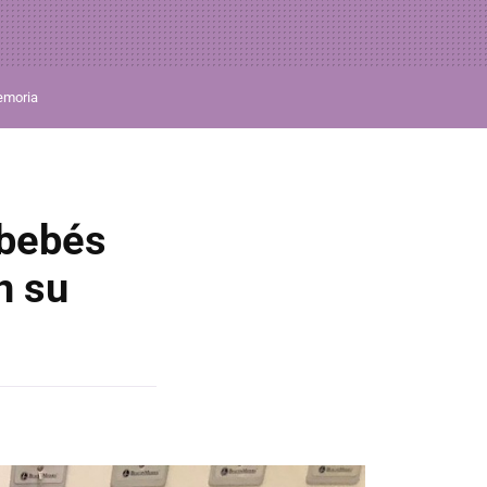
moria
 bebés
n su