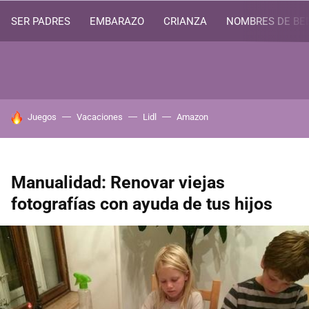
SER PADRES
EMBARAZO
CRIANZA
NOMBRES DE BE
HOY SE HABLA DE
Juegos
Vacaciones
Lidl
Amazon
Manualidad: Renovar viejas
fotografías con ayuda de tus hijos