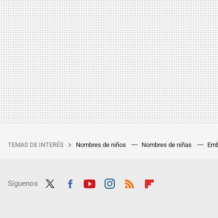
TEMAS DE INTERÉS
Nombres de niños
Nombres de niñas
Emb
Síguenos
Twit
Fac
Yout
Inst
RSS
Flip
ter
ebo
ube
agra
boar