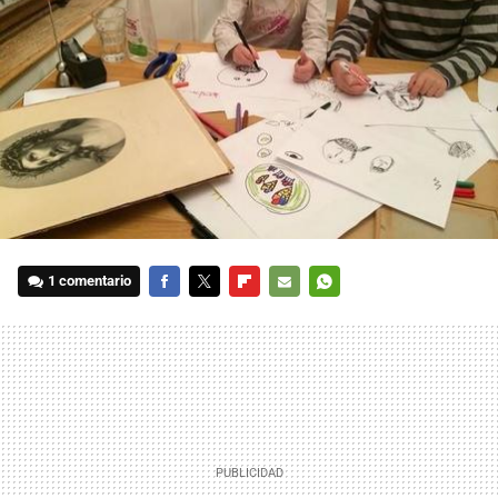
1 comentario
FACEBOOK
TWITTER
FLIPBOARD
E-
WHATSAPP
MAIL