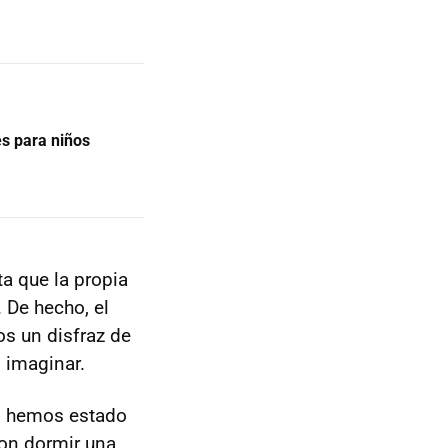
es para niños
a que la propia
 De hecho, el
s un disfraz de
 imaginar.
as hemos estado
on dormir una