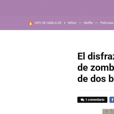
HOY SE HABLA DE
Niños
Netflix
Películas
El disfr
de zombi
de dos 
1 comentario
FA