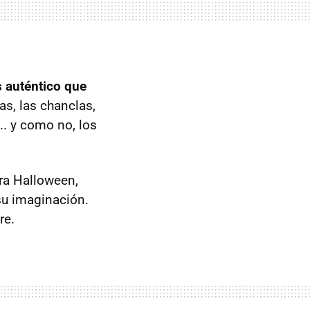
s auténtico que
ras, las chanclas,
.. y como no, los
ra Halloween,
su imaginación.
re.