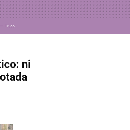
Truco
ico: ni
gotada