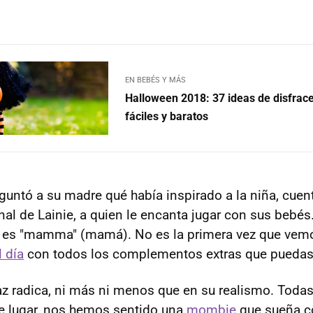
EN BEBÉS Y MÁS
Halloween 2018: 37 ideas de disfrac
fáciles y baratos
guntó a su madre qué había inspirado a la niña, cuent
al de Lainie, a quien le encanta jugar con sus bebés.
a es "mamma" (mamá). No es la primera vez que vemo
l día
con todos los complementos extras que puedas
fraz radica, ni más ni menos que en su realismo. Tod
e lugar, nos hemos sentido una
mombie
que sueña c