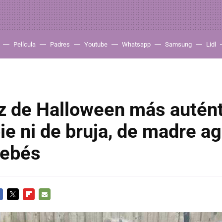
Película
Padres
Youtube
Whatsapp
Samsung
Lidl
az de Halloween más autént
e ni de bruja, de madre a
bebés
CEBOOK
TWITTER
FLIPBOARD
E-
MAIL