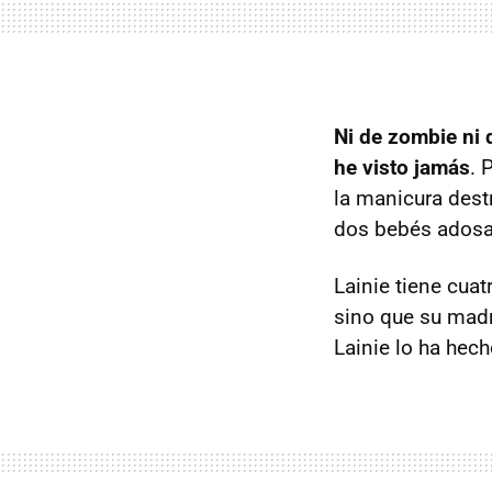
Ni de zombie ni d
he visto jamás
. 
la manicura dest
dos bebés adosa
Lainie tiene cua
sino que su madr
Lainie lo ha hec