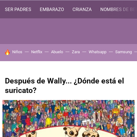
SER PADRES
EMBARAZO
CRIANZA
NOMBRES DE BE
HOY SE HABLA DE
Niños
Netflix
Abuelo
Zara
Whatsapp
Samsung
Después de Wally... ¿Dónde está el
suricato?