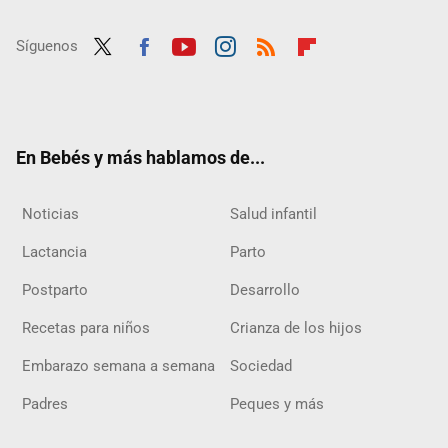
Síguenos
Twit
Fac
Yout
Inst
RSS
Flip
ter
ebo
ube
agra
boar
ok
m
d
En Bebés y más hablamos de...
Noticias
Salud infantil
Lactancia
Parto
Postparto
Desarrollo
Recetas para niños
Crianza de los hijos
Embarazo semana a semana
Sociedad
Padres
Peques y más