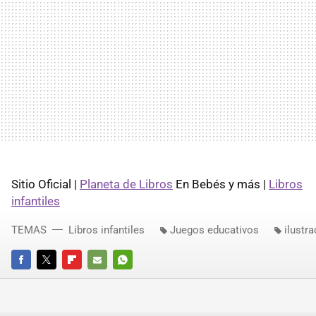
Sitio Oficial |
Planeta de Libros
En Bebés y más |
Libros
infantiles
TEMAS
Libros infantiles
Juegos educativos
ilustr
FACEBOOK
TWITTER
FLIPBOARD
E-
WHATSAPP
MAIL