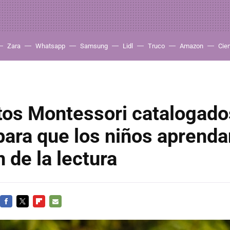
Zara
Whatsapp
Samsung
Lidl
Truco
Amazon
Cie
tos Montessori catalogado
ara que los niños aprenda
n de la lectura
FACEBOOK
TWITTER
FLIPBOARD
E-
MAIL