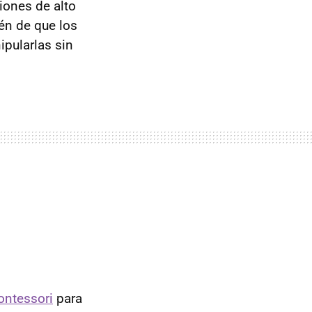
iones de alto
én de que los
ipularlas sin
ontessori
para