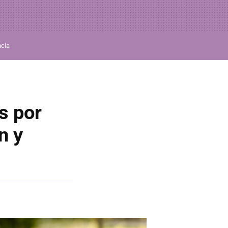
ncia
s por
n y