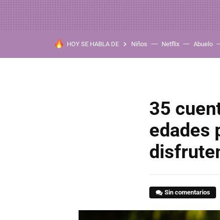
HOY SE HABLA DE
Niños
Netflix
Abuelo
35 cuen
edades p
disfrute
Sin comentarios