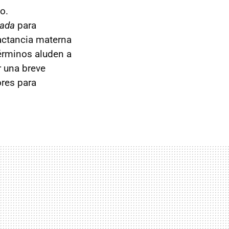
o.
gada
para
actancia materna
érminos aluden a
r una breve
ores para