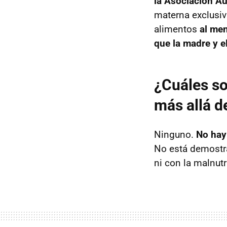
la Asociación Au
materna exclusiv
alimentos
al men
que la madre y e
¿Cuáles s
más allá d
Ninguno.
No hay
No está demostra
ni con la malnutri