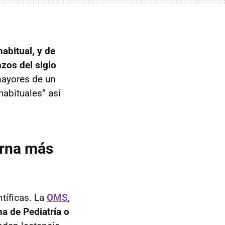
abitual, y de
zos del siglo
mayores de un
habituales” así
erna más
tíficas. La
OMS
,
a de Pediatría o