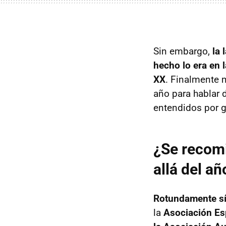
Sin embargo,
la 
hecho lo era en 
XX
. Finalmente 
año para hablar 
entendidos por g
¿Se recomi
allá del añ
Rotundamente sí
la
Asociación Es