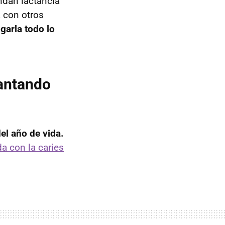
endan lactancia
 con otros
garla todo lo
antando
l año de vida.
a con la caries