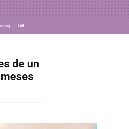
msung
Lidl
es de un
2 meses