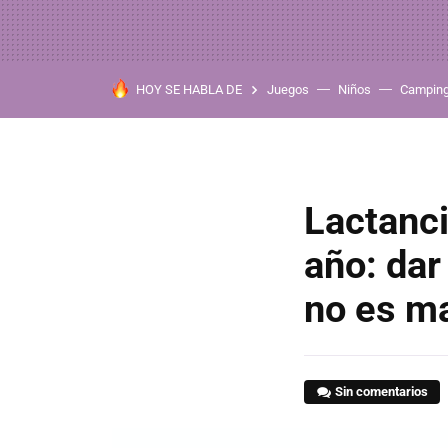
HOY SE HABLA DE
Juegos
Niños
Campin
Lactanc
año: dar
no es ma
Sin comentarios