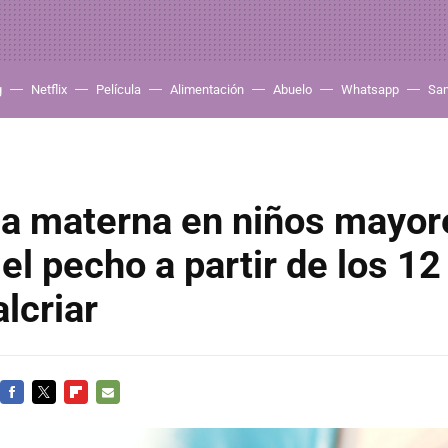
g
Netflix
Película
Alimentación
Abuelo
Whatsapp
Sa
ia materna en niños mayor
 el pecho a partir de los 1
lcriar
FACEBOOK
TWITTER
FLIPBOARD
E-
MAIL