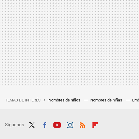
TEMAS DE INTERÉS
Nombres de niños
Nombres de niñas
Emb
Síguenos
Twit
Fac
Yout
Inst
RSS
Flip