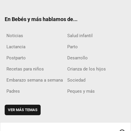
ter
ebo
ube
agra
boar
ok
m
d
En Bebés y más hablamos de...
Noticias
Salud infantil
Lactancia
Parto
Postparto
Desarrollo
Recetas para niños
Crianza de los hijos
Embarazo semana a semana
Sociedad
Padres
Peques y más
VER MÁS TEMAS