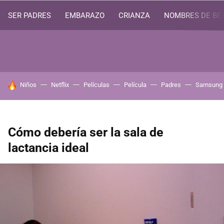
SER PADRES
EMBARAZO
CRIANZA
NOMBRES DE BE
HOY SE HABLA DE
Niños
Netflix
Películas
Película
Padres
Samsung
Cómo debería ser la sala de
lactancia ideal