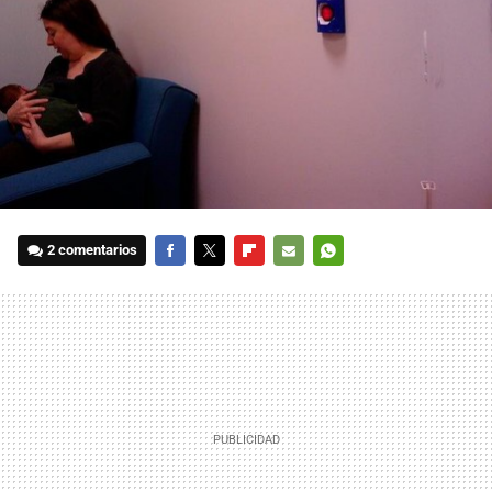
2 comentarios
FACEBOOK
TWITTER
FLIPBOARD
E-
WHATSAPP
MAIL