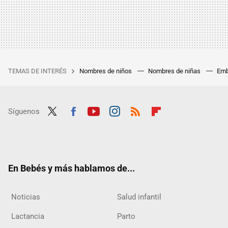
TEMAS DE INTERÉS
Nombres de niños
Nombres de niñas
Emb
Síguenos
Twit
Fac
Yout
Inst
RSS
Flip
ter
ebo
ube
agra
boar
ok
m
d
En Bebés y más hablamos de...
Noticias
Salud infantil
Lactancia
Parto