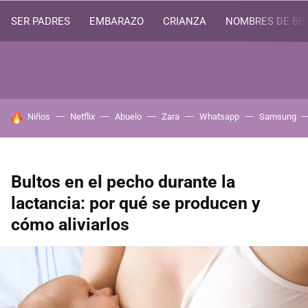
SER PADRES
EMBARAZO
CRIANZA
NOMBRES DE BE
HOY SE HABLA DE
Niños
Netflix
Abuelo
Zara
Whatsapp
Samsung
Bultos en el pecho durante la
lactancia: por qué se producen y
cómo aliviarlos