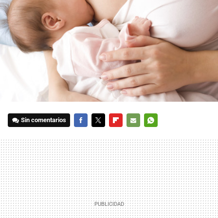
Sin comentarios
FACEBOOK
TWITTER
FLIPBOARD
E-
WHATSAPP
MAIL