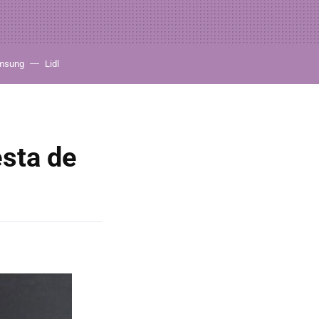
msung
Lidl
esta de