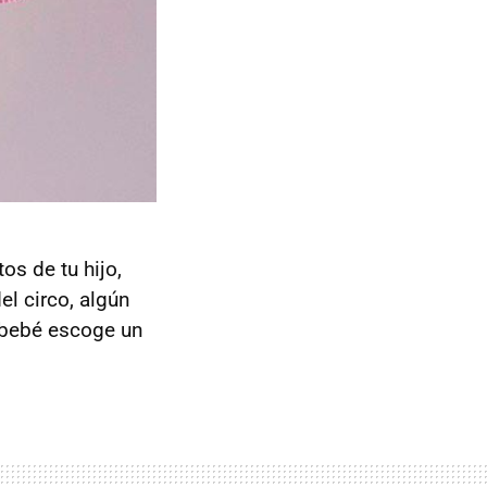
os de tu hijo,
l circo, algún
n bebé escoge un