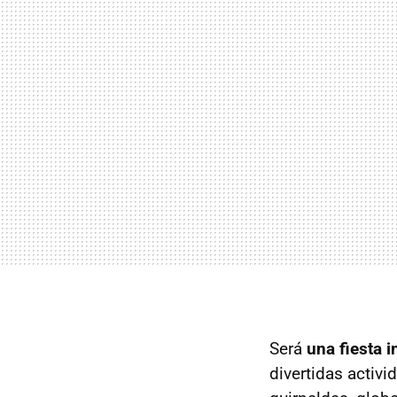
Será
una fiesta i
divertidas activ