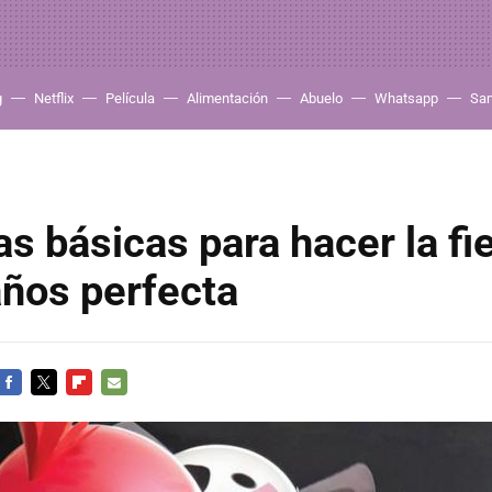
g
Netflix
Película
Alimentación
Abuelo
Whatsapp
Sa
as básicas para hacer la fi
ños perfecta
FACEBOOK
TWITTER
FLIPBOARD
E-
MAIL