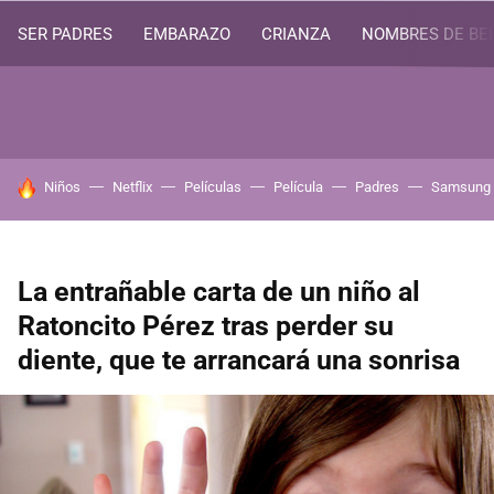
SER PADRES
EMBARAZO
CRIANZA
NOMBRES DE BE
HOY SE HABLA DE
Niños
Netflix
Películas
Película
Padres
Samsung
La entrañable carta de un niño al
Ratoncito Pérez tras perder su
diente, que te arrancará una sonrisa