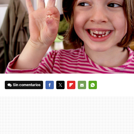
Sin comentarios
FACEBOOK
TWITTER
FLIPBOARD
E-
WHATSAPP
MAIL