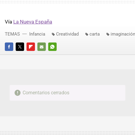
Vía
La Nueva España
TEMAS
Infancia
Creatividad
carta
imaginació
FACEBOOK
TWITTER
FLIPBOARD
E-
WHATSAPP
MAIL
Comentarios cerrados