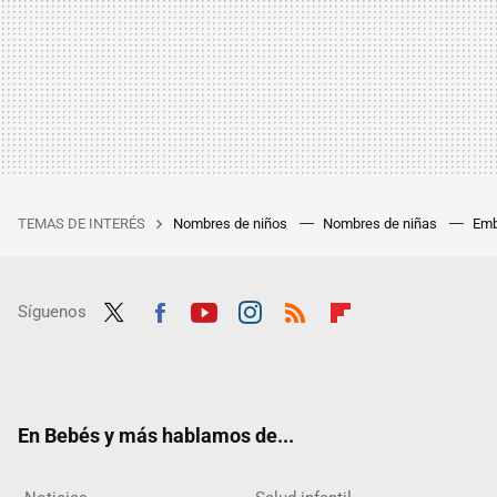
TEMAS DE INTERÉS
Nombres de niños
Nombres de niñas
Emb
Síguenos
Twit
Fac
Yout
Inst
RSS
Flip
ter
ebo
ube
agra
boar
ok
m
d
En Bebés y más hablamos de...