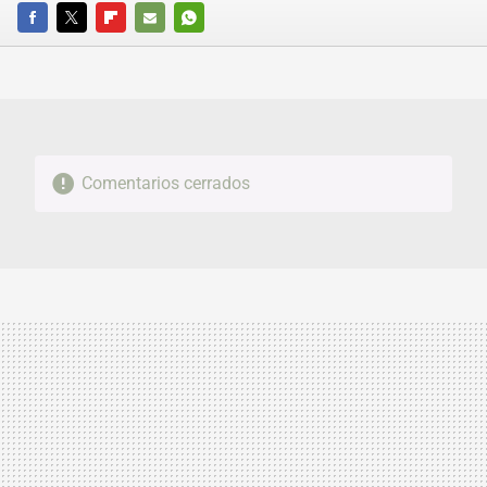
FACEBOOK
TWITTER
FLIPBOARD
E-
WHATSAPP
MAIL
Comentarios cerrados