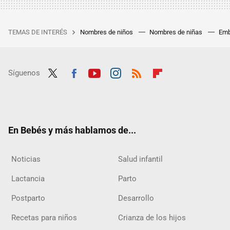
TEMAS DE INTERÉS
Nombres de niños
Nombres de niñas
Emb
Síguenos
Twit
Fac
Yout
Inst
RSS
Flip
ter
ebo
ube
agra
boar
ok
m
d
En Bebés y más hablamos de...
Noticias
Salud infantil
Lactancia
Parto
Postparto
Desarrollo
Recetas para niños
Crianza de los hijos