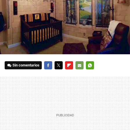
Sin comentarios
FACEBOOK
TWITTER
FLIPBOARD
E-
WHATSAPP
MAIL