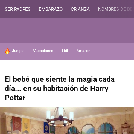
SER PADRES
EMBARAZO
CRIANZA
NOMBRES DE BE
HOY SE HABLA DE
Juegos
Vacaciones
Lidl
Amazon
El bebé que siente la magia cada
día... en su habitación de Harry
Potter