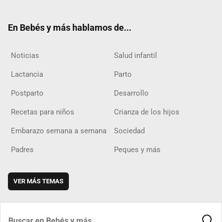
ter
ebo
ube
agra
boar
ok
m
d
En Bebés y más hablamos de...
Noticias
Salud infantil
Lactancia
Parto
Postparto
Desarrollo
Recetas para niños
Crianza de los hijos
Embarazo semana a semana
Sociedad
Padres
Peques y más
VER MÁS TEMAS