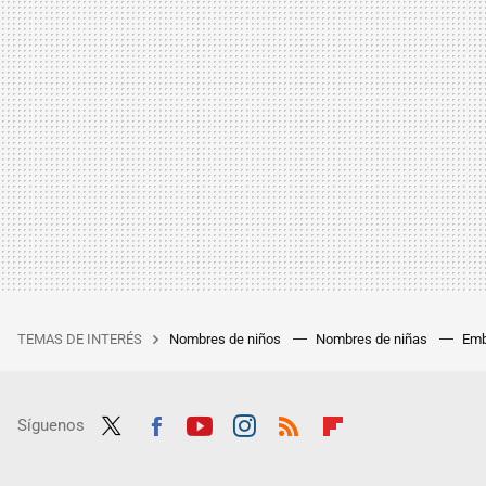
TEMAS DE INTERÉS
Nombres de niños
Nombres de niñas
Emb
Síguenos
Twit
Fac
Yout
Inst
RSS
Flip