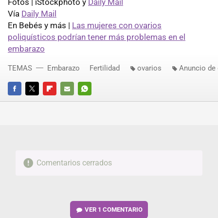
Fotos | iStockphoto y
Daily Mail
Vía
Daily Mail
En Bebés y más |
Las mujeres con ovarios
poliquísticos podrían tener más problemas en el
embarazo
TEMAS
Embarazo
Fertilidad
ovarios
Anuncio de
FACEBOOK
TWITTER
FLIPBOARD
E-
WHATSAPP
MAIL
Comentarios cerrados
VER
1 COMENTARIO