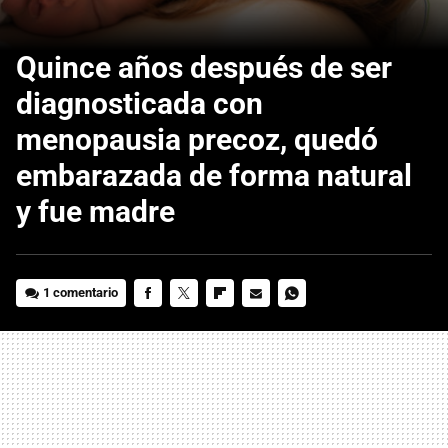
Quince años después de ser
diagnosticada con
menopausia precoz, quedó
embarazada de forma natural
y fue madre
1 comentario
FACEBOOK
TWITTER
FLIPBOARD
E-
WHATSAPP
MAIL