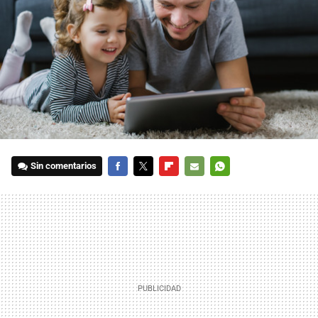
Sin comentarios
FACEBOOK
TWITTER
FLIPBOARD
E-
WHATSAPP
MAIL