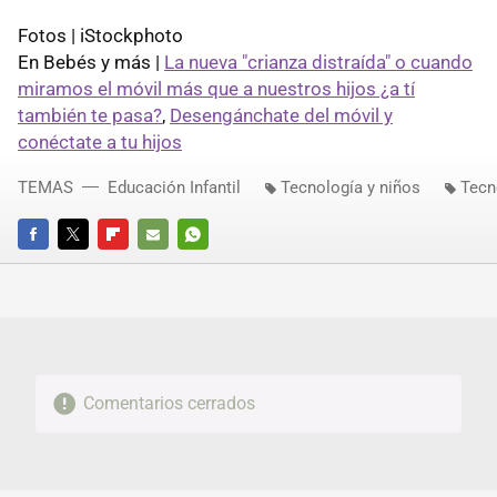
Fotos | iStockphoto
En Bebés y más |
La nueva "crianza distraída" o cuando
miramos el móvil más que a nuestros hijos ¿a tí
también te pasa?
,
Desengánchate del móvil y
conéctate a tu hijos
TEMAS
Educación Infantil
Tecnología y niños
Tecn
FACEBOOK
TWITTER
FLIPBOARD
E-
WHATSAPP
MAIL
Comentarios cerrados