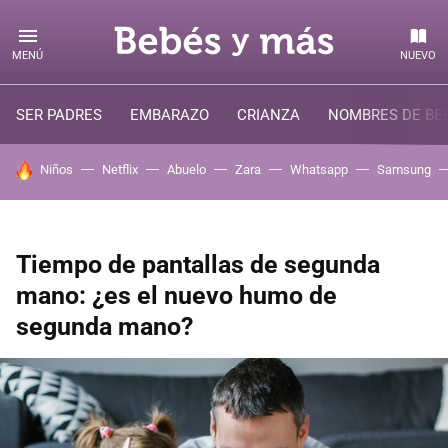
MENÚ
NUEVO
SER PADRES
EMBARAZO
CRIANZA
NOMBRES DE BE
HOY SE HABLA DE
Niños
Netflix
Abuelo
Zara
Whatsapp
Samsung
Tiempo de pantallas de segunda
mano: ¿es el nuevo humo de
segunda mano?