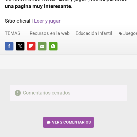
una pagina muy interesante
.
Sitio oficial |
Leer y jugar
TEMAS
Recursos en la web
Educación Infantil
Juegos
FACEBOOK
TWITTER
FLIPBOARD
E-
WHATSAPP
MAIL
Comentarios cerrados
VER
2 COMENTARIOS