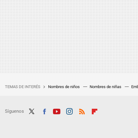
TEMAS DE INTERÉS
Nombres de niños
Nombres de niñas
Emb
Síguenos
Twit
Fac
Yout
Inst
RSS
Flip
ter
ebo
ube
agra
boar