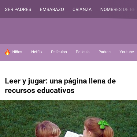
SER PADRES
EMBARAZO
CRIANZA
NOMBRES DE BE
HOY SE HABLA DE
Niños
Netflix
Películas
Película
Padres
Youtube
Leer y jugar: una página llena de
recursos educativos