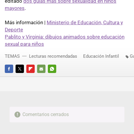
editado
dos guías más sobre sexualidad en niños
mayores
.
Más información |
Ministerio de Educación, Cultura y
Deporte
Pablito y Virginia: dibujos animados sobre educación
sexual para niños
TEMAS
Lecturas recomendadas
Educación Infantil
G
FACEBOOK
TWITTER
FLIPBOARD
E-
WHATSAPP
MAIL
Comentarios cerrados