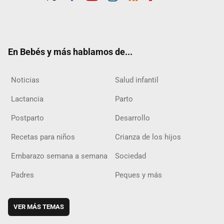
Twit
Fac
Yout
Inst
RSS
Flip
ter
ebo
ube
agra
boar
ok
m
d
En Bebés y más hablamos de...
Noticias
Salud infantil
Lactancia
Parto
Postparto
Desarrollo
Recetas para niños
Crianza de los hijos
Embarazo semana a semana
Sociedad
Padres
Peques y más
VER MÁS TEMAS