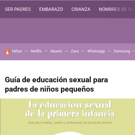
SER PADRES
EMBARAZO
CRIANZA
NOMBRES DE BE
HOY SE HABLA DE
Niños
Netflix
Abuelo
Zara
Whatsapp
Samsung
Guía de educación sexual para
padres de niños pequeños