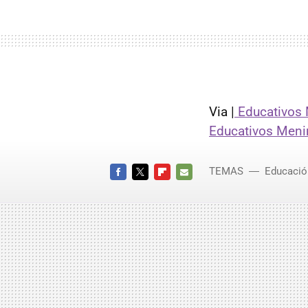
Via |
Educativos 
Educativos Meni
TEMAS
Educación
FACEBOOK
TWITTER
FLIPBOARD
E-
MAIL