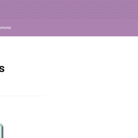
moria
s