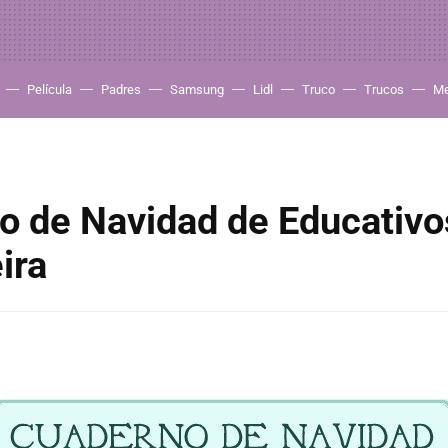
Película
Padres
Samsung
Lidl
Truco
Trucos
Me
o de Navidad de Educativo
ira