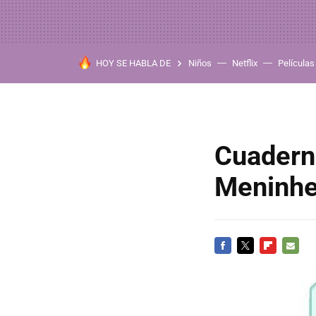
HOY SE HABLA DE
Niños
Netflix
Películas
Cuadern
Meninhe
FACEBOOK
TWITTER
FLIPBOARD
E-
MAIL