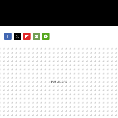
FACEBOOK
TWITTER
FLIPBOARD
E-
WHATSAPP
MAIL