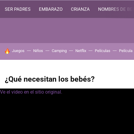
SER PADRES
EMBARAZO
CRIANZA
NOMBRES DE BE
HOY SE HABLA DE
Juegos
Niños
Camping
Netflix
Películas
Película
¿Qué necesitan los bebés?
Ve el video en el sitio original.