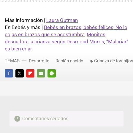
Más información |
Laura Gutman
En Bebés y más |
Bebés en brazos, bebés felices
,
No lo
cojas en brazos que se acostumbra
,
Monitos
desnudos: la crianza según Desmond Morris
,
“Malcriar”
es bien criar
TEMAS
Desarrollo
Recién nacido
Crianza de los hijo
FACEBOOK
TWITTER
FLIPBOARD
E-
WHATSAPP
MAIL
Comentarios cerrados