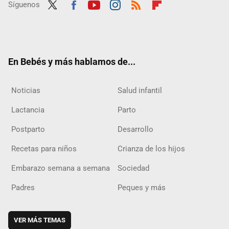
Síguenos
Twit
Fac
Yout
Inst
RSS
Flip
ter
ebo
ube
agra
boar
ok
m
d
En Bebés y más hablamos de...
Noticias
Salud infantil
Lactancia
Parto
Postparto
Desarrollo
Recetas para niños
Crianza de los hijos
Embarazo semana a semana
Sociedad
Padres
Peques y más
VER MÁS TEMAS