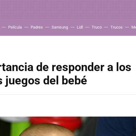
Película
Padres
Samsung
Lidl
Truco
Trucos
Me
tancia de responder a los
 juegos del bebé