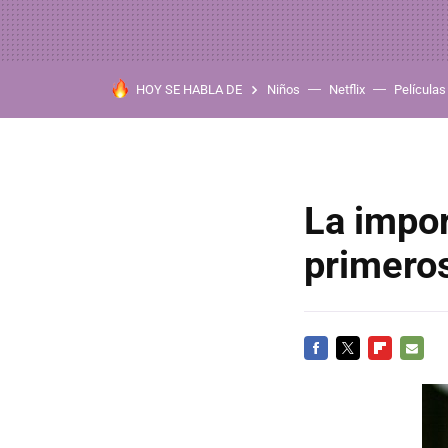
HOY SE HABLA DE
Niños
Netflix
Películas
La impor
primeros
FACEBOOK
TWITTER
FLIPBOARD
E-
MAIL