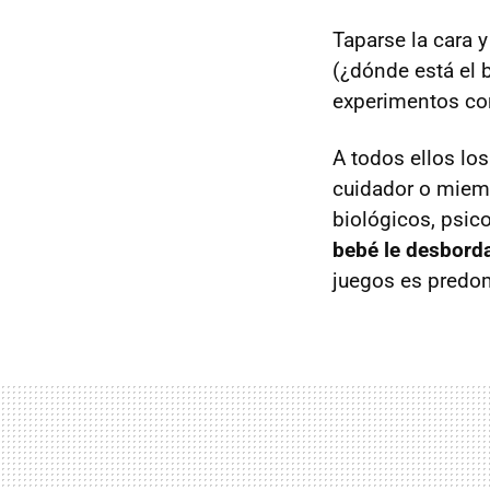
Taparse la cara 
(¿dónde está el b
experimentos co
A todos ellos los
cuidador o miemb
biológicos, psico
bebé le desborda
juegos es predo