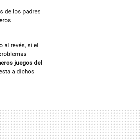
as de los padres
meros
al revés, si el
 problemas
meros juegos del
uesta a dichos