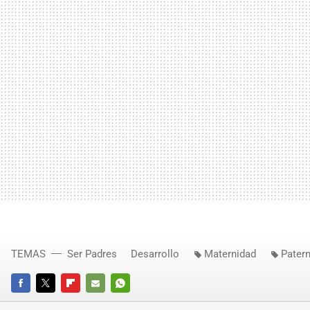
TEMAS
Ser Padres
Desarrollo
Maternidad
Pater
FACEBOOK
TWITTER
FLIPBOARD
E-
WHATSAPP