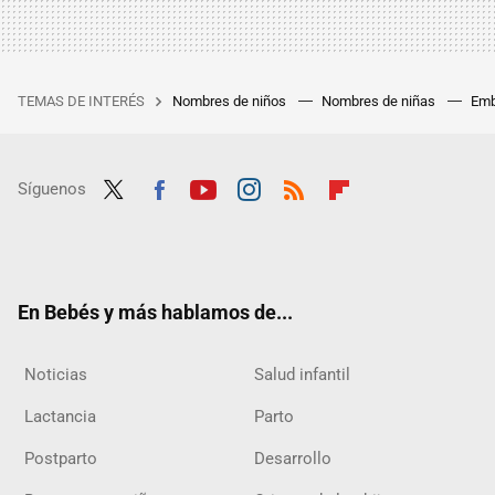
TEMAS DE INTERÉS
Nombres de niños
Nombres de niñas
Emb
Síguenos
Twit
Fac
Yout
Inst
RSS
Flip
ter
ebo
ube
agra
boar
ok
m
d
En Bebés y más hablamos de...
Noticias
Salud infantil
Lactancia
Parto
Postparto
Desarrollo