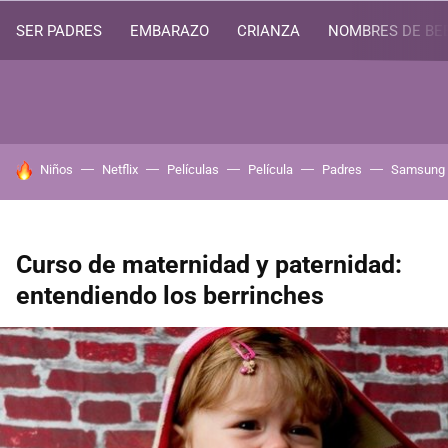
SER PADRES
EMBARAZO
CRIANZA
NOMBRES DE BE
HOY SE HABLA DE
Niños
Netflix
Películas
Película
Padres
Samsung
Curso de maternidad y paternidad:
entendiendo los berrinches