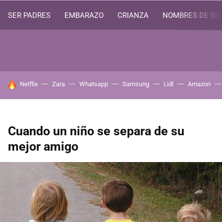
SER PADRES
EMBARAZO
CRIANZA
NOMBRES DE BE
HOY SE HABLA DE
Netflix
Zara
Whatsapp
Samsung
Lidl
Amazon
Cuando un niño se separa de su
mejor amigo