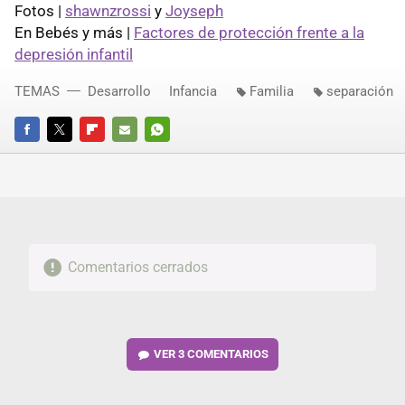
Fotos |
shawnzrossi
y
Joyseph
En Bebés y más |
Factores de protección frente a la
depresión infantil
TEMAS
Desarrollo
Infancia
Familia
separación
FACEBOOK
TWITTER
FLIPBOARD
E-
WHATSAPP
MAIL
Comentarios cerrados
VER
3 COMENTARIOS