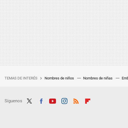
TEMAS DE INTERÉS
Nombres de niños
Nombres de niñas
Emb
Síguenos
Twit
Fac
Yout
Inst
RSS
Flip
ter
ebo
ube
agra
boar
ok
m
d