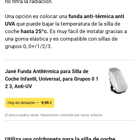
no filtra la radiación.
Una opción es colocar una
funda anti-térmica anti
UVA
que puede bajar la temperatura de la silla de
coche
hasta 25ºc.
Es muy fácil de instalar gracias a
una goma elástica y es compatible con sillas de
grupos 0, 0+/1/2/3.
Jané Funda Antitérmica para Silla de
Coche Infantil, Universal, para Grupos 0 1
2 3, Anti-UV
Hoy en Amazon —
9,95
€
El precio podría variar. Obtenemos comisión por estos enlaces
Utiliza una colchoneta para la silla de coche