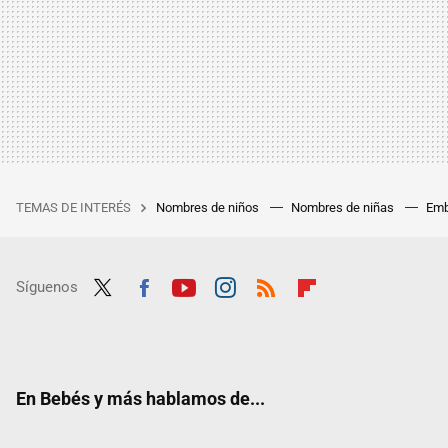
TEMAS DE INTERÉS
Nombres de niños
Nombres de niñas
Emb
Síguenos
Twit
Fac
Yout
Inst
RSS
Flip
ter
ebo
ube
agra
boar
ok
m
d
En Bebés y más hablamos de...