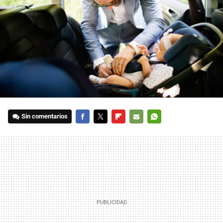
Sin comentarios
FACEBOOK
TWITTER
FLIPBOARD
E-
WHATSAPP
MAIL