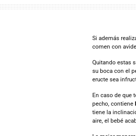
Si además realiz
comen con avidez 
Quitando estas s
su boca con el p
eructe sea infru
En caso de que to
pecho, contiene
tiene la inclinac
aire, el bebé ac