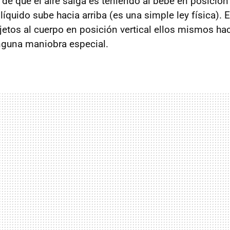
e que el aire salga es teniendo al bebé en posición ve
íquido sube hacia arriba (es una simple ley física). 
jetos al cuerpo en posición vertical ellos mismos hac
nguna maniobra especial.