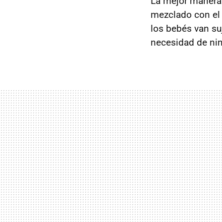
La mejor manera d
mezclado con el l
los bebés van su
necesidad de ni