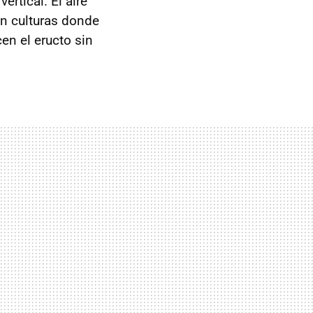
rtical. El aire
En culturas donde
en el eructo sin