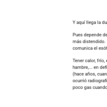
Y aquí llega la d
Pues depende de 
más distendido. E
comunica el esóf
Tener calor, frí
hambre,... en def
(hace años, cuan
ocurrió radiograf
poco gas cuando 