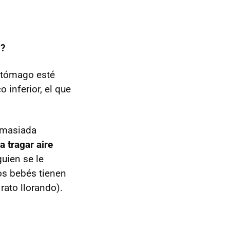
s?
estómago esté
o inferior, el que
demasiada
a tragar aire
uien se le
los bebés tienen
ato llorando).