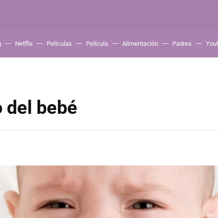
g
Netflix
Películas
Película
Alimentación
Padres
You
o del bebé