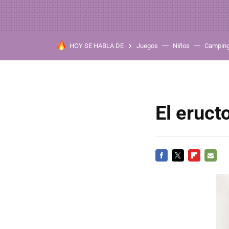
HOY SE HABLA DE
Juegos
Niños
Campin
El eruct
FACEBOOK
TWITTER
FLIPBOARD
E-
MAIL