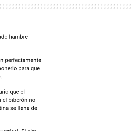
iado hambre
an perfectamente
ponerlo para que
.
ario que el
i el biberón no
tina se llena de