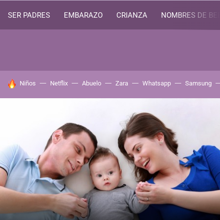
SER PADRES
EMBARAZO
CRIANZA
NOMBRES DE BE
HOY SE HABLA DE
Niños
Netflix
Abuelo
Zara
Whatsapp
Samsung