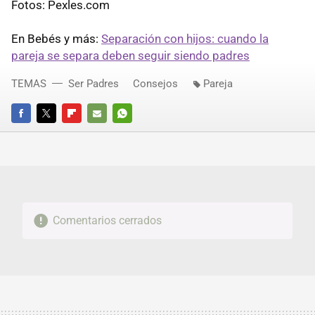
Fotos: Pexles.com
En Bebés y más:
Separación con hijos: cuando la
pareja se separa deben seguir siendo padres
TEMAS
Ser Padres
Consejos
Pareja
FACEBOOK
TWITTER
FLIPBOARD
E-
WHATSAPP
MAIL
Comentarios cerrados