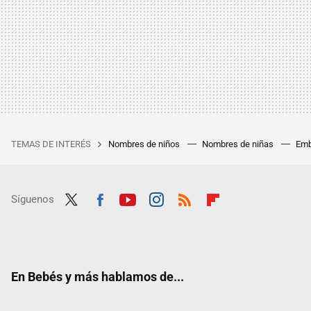
TEMAS DE INTERÉS
Nombres de niños
Nombres de niñas
Emb
Síguenos
Twit
Fac
Yout
Inst
RSS
Flip
ter
ebo
ube
agra
boar
ok
m
d
En Bebés y más hablamos de...