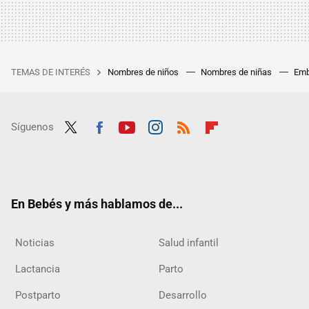
TEMAS DE INTERÉS
Nombres de niños
Nombres de niñas
Emb
Síguenos
Twit
Fac
Yout
Inst
RSS
Flip
ter
ebo
ube
agra
boar
ok
m
d
En Bebés y más hablamos de...
Noticias
Salud infantil
Lactancia
Parto
Postparto
Desarrollo