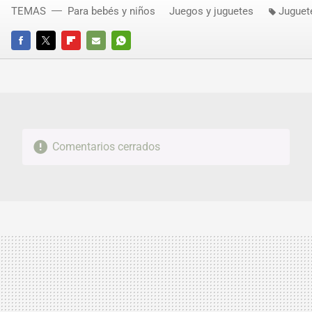
TEMAS
Para bebés y niños
Juegos y juguetes
Juguet
FACEBOOK
TWITTER
FLIPBOARD
E-
WHATSAPP
MAIL
Comentarios cerrados