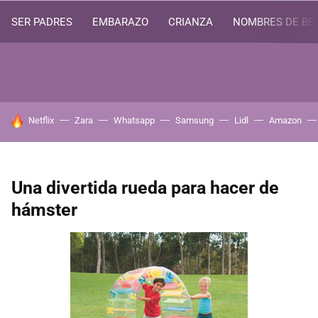
SER PADRES
EMBARAZO
CRIANZA
NOMBRES DE BE
HOY SE HABLA DE
Netflix
Zara
Whatsapp
Samsung
Lidl
Amazon
Una divertida rueda para hacer de
hámster