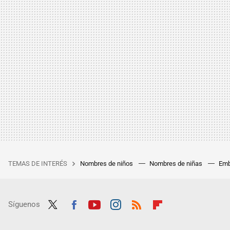
TEMAS DE INTERÉS
Nombres de niños
Nombres de niñas
Emb
Síguenos
Twit
Fac
Yout
Inst
RSS
Flip