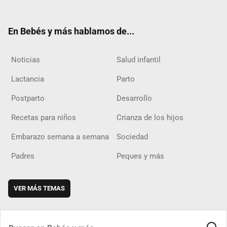
ter
ebo
ube
agra
boar
ok
m
d
En Bebés y más hablamos de...
Noticias
Salud infantil
Lactancia
Parto
Postparto
Desarrollo
Recetas para niños
Crianza de los hijos
Embarazo semana a semana
Sociedad
Padres
Peques y más
VER MÁS TEMAS