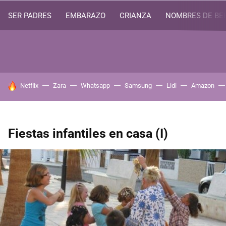
SER PADRES
EMBARAZO
CRIANZA
NOMBRES DE BE
HOY SE HABLA DE
Netflix
Zara
Whatsapp
Samsung
Lidl
Amazon
Fiestas infantiles en casa (I)