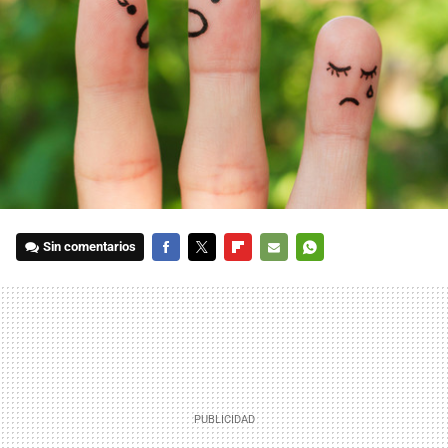
Sin comentarios
FACEBOOK
TWITTER
FLIPBOARD
E-
WHATSAPP
MAIL