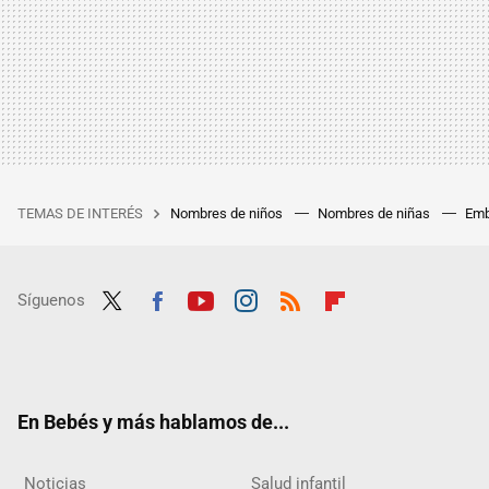
TEMAS DE INTERÉS
Nombres de niños
Nombres de niñas
Emb
Síguenos
Twit
Fac
Yout
Inst
RSS
Flip
ter
ebo
ube
agra
boar
ok
m
d
En Bebés y más hablamos de...
Noticias
Salud infantil