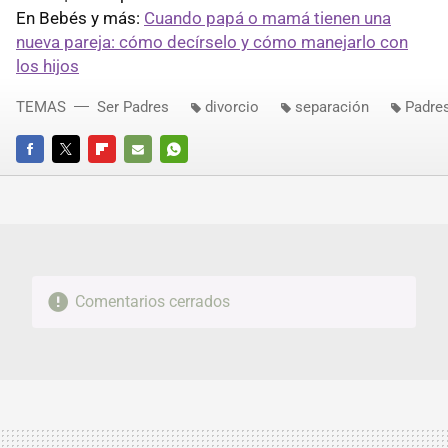
En Bebés y más:
Cuando papá o mamá tienen una
nueva pareja: cómo decírselo y cómo manejarlo con
los hijos
TEMAS
Ser Padres
divorcio
separación
Padre
FACEBOOK
TWITTER
FLIPBOARD
E-
WHATSAPP
MAIL
Comentarios cerrados