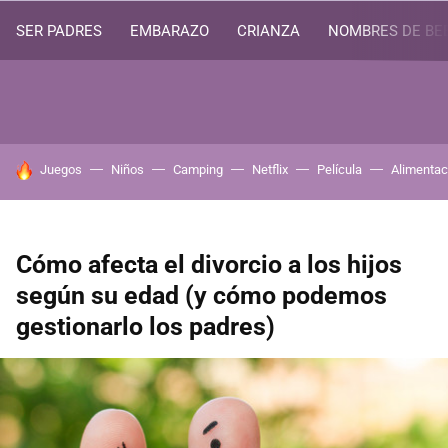
SER PADRES
EMBARAZO
CRIANZA
NOMBRES DE BE
HOY SE HABLA DE
Juegos
Niños
Camping
Netflix
Película
Alimentac
Cómo afecta el divorcio a los hijos
según su edad (y cómo podemos
gestionarlo los padres)