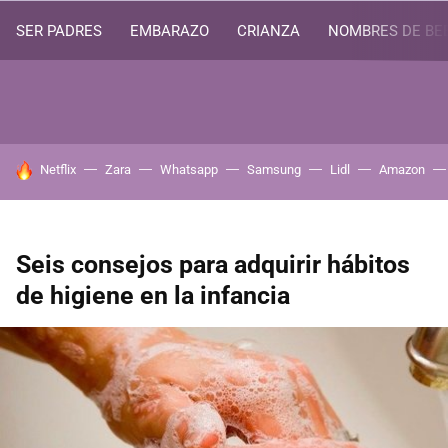
SER PADRES
EMBARAZO
CRIANZA
NOMBRES DE BE
HOY SE HABLA DE
Netflix
Zara
Whatsapp
Samsung
Lidl
Amazon
Seis consejos para adquirir hábitos
de higiene en la infancia