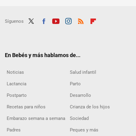
Síguenos
Twit
Fac
Yout
Inst
RSS
Flip
ter
ebo
ube
agra
boar
ok
m
d
En Bebés y más hablamos de...
Noticias
Salud infantil
Lactancia
Parto
Postparto
Desarrollo
Recetas para niños
Crianza de los hijos
Embarazo semana a semana
Sociedad
Padres
Peques y más