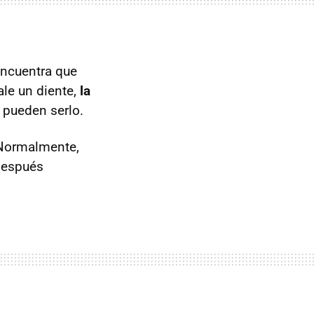
encuentra que
ale un diente,
la
d pueden serlo.
 Normalmente,
 después