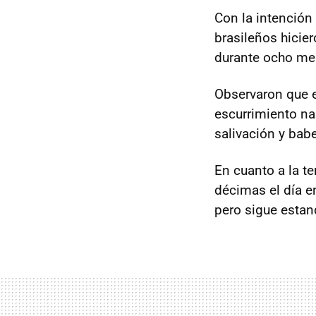
Con la intención 
brasileños hicie
durante ocho me
Observaron que e
escurrimiento nasa
salivación y bab
En cuanto a la t
décimas el día en
pero sigue esta