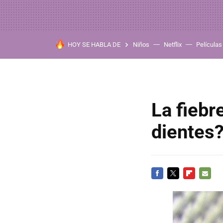
HOY SE HABLA DE
Niños
Netflix
Películas
La fiebr
dientes
FACEBOOK
TWITTER
FLIPBOARD
E-
MAIL