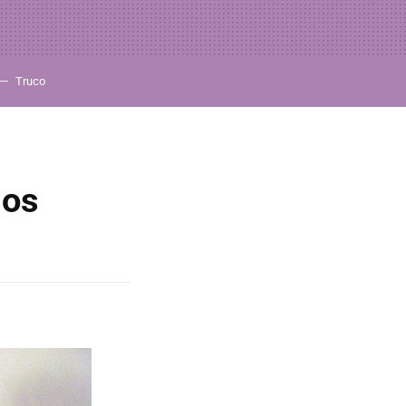
Truco
los