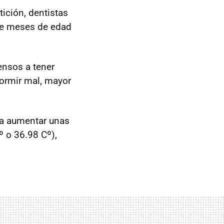
tición, dentistas
nce meses de edad
ensos a tener
 dormir mal, mayor
 a aumentar unas
º o 36.98 Cº),