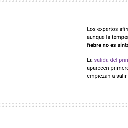
Los expertos afi
aunque la temper
fiebre no es sín
La
salida del pri
aparecen primero
empiezan a salir 