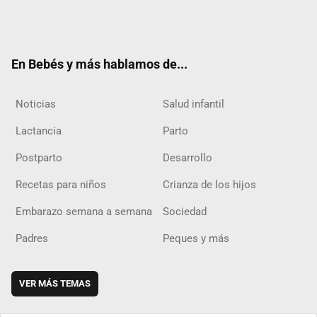
Twit
Fac
Yout
Inst
RSS
Flip
ter
ebo
ube
agra
boar
ok
m
d
En Bebés y más hablamos de...
Noticias
Salud infantil
Lactancia
Parto
Postparto
Desarrollo
Recetas para niños
Crianza de los hijos
Embarazo semana a semana
Sociedad
Padres
Peques y más
VER MÁS TEMAS