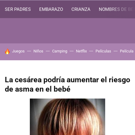
SER PADRES
EMBARAZO
CRIANZA
NOMBRES DE BE
HOY SE HABLA DE
Juegos
Niños
Camping
Netflix
Películas
Película
La cesárea podría aumentar el riesgo
de asma en el bebé