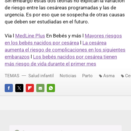
Sin embargo estas dos teorías no explican la variación
de riesgo entre las cesáreas programadas y las de
urgencia. Es por eso que se sospecha de otras causas
que deben ser estudiadas en el futuro.
Vía l
MedLine Plus
En Bebés y más l
Mayores riesgos
en los bebés nacidos por cesárea
l
La cesárea
aumenta el riesgo de complicaciones en los siguientes
embarazos
l
Los bebés nacidos por cesárea tienen
más riesgo de vida durante el primer mes
TEMAS
Salud infantil
Noticias
Parto
Asma
Ce
FACEBOOK
TWITTER
FLIPBOARD
E-
WHATSAPP
MAIL