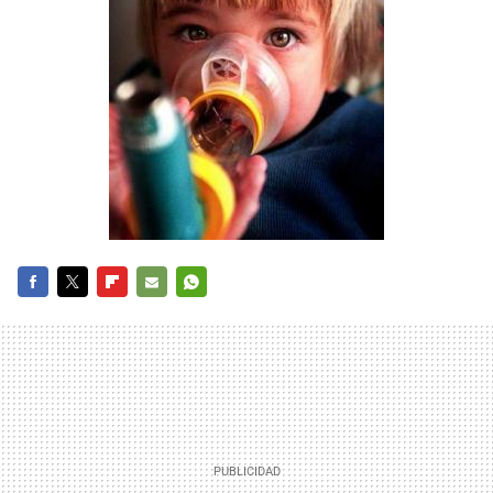
FACEBOOK
TWITTER
FLIPBOARD
E-
WHATSAPP
MAIL