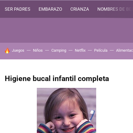
SER PADRES
EMBARAZO
CRIANZA
NOMBRES DE BE
HOY SE HABLA DE
Juegos
Niños
Camping
Netflix
Película
Alimentac
Higiene bucal infantil completa