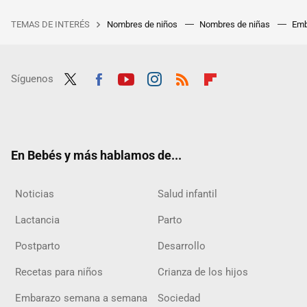
TEMAS DE INTERÉS
Nombres de niños
Nombres de niñas
Emb
Síguenos
Twit
Fac
Yout
Inst
RSS
Flip
ter
ebo
ube
agra
boar
ok
m
d
En Bebés y más hablamos de...
Noticias
Salud infantil
Lactancia
Parto
Postparto
Desarrollo
Recetas para niños
Crianza de los hijos
Embarazo semana a semana
Sociedad