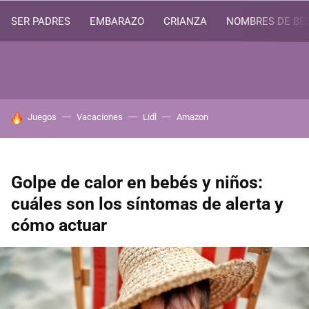
SER PADRES
EMBARAZO
CRIANZA
NOMBRES DE BE
HOY SE HABLA DE
Juegos
Vacaciones
Lidl
Amazon
Golpe de calor en bebés y niños:
cuáles son los síntomas de alerta y
cómo actuar