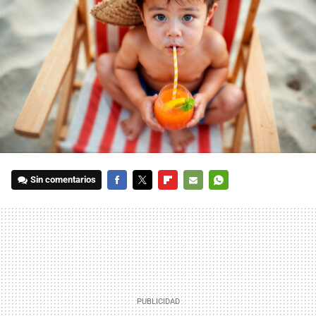
Sin comentarios
FACEBOOK
TWITTER
FLIPBOARD
E-
WHATSAPP
MAIL