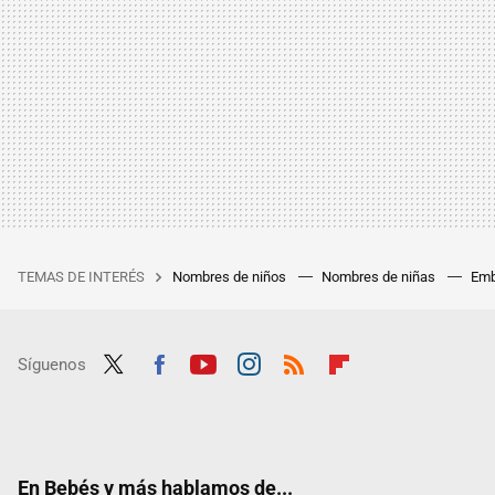
TEMAS DE INTERÉS
Nombres de niños
Nombres de niñas
Emb
Síguenos
Twit
Fac
Yout
Inst
RSS
Flip
ter
ebo
ube
agra
boar
ok
m
d
En Bebés y más hablamos de...