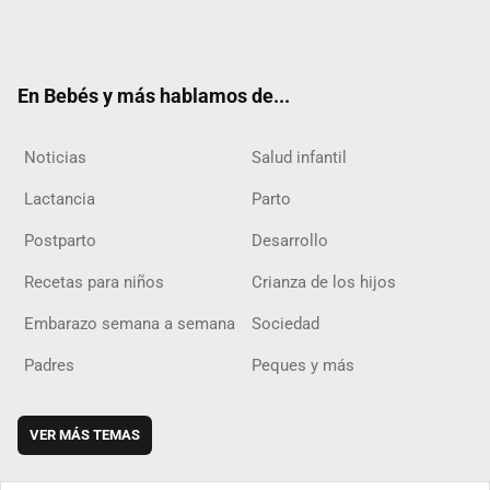
Twit
Fac
Yout
Inst
RSS
Flip
ter
ebo
ube
agra
boar
ok
m
d
En Bebés y más hablamos de...
Noticias
Salud infantil
Lactancia
Parto
Postparto
Desarrollo
Recetas para niños
Crianza de los hijos
Embarazo semana a semana
Sociedad
Padres
Peques y más
VER MÁS TEMAS