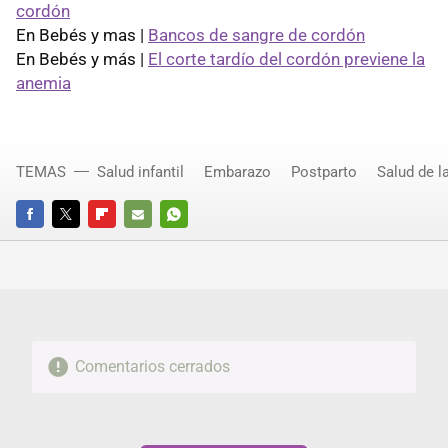
cordón
En Bebés y mas |
Bancos de sangre de cordón
En Bebés y más |
El corte tardío del cordón previene la
anemia
TEMAS
Salud infantil
Embarazo
Postparto
Salud de l
FACEBOOK
TWITTER
FLIPBOARD
E-
WHATSAPP
MAIL
Comentarios cerrados