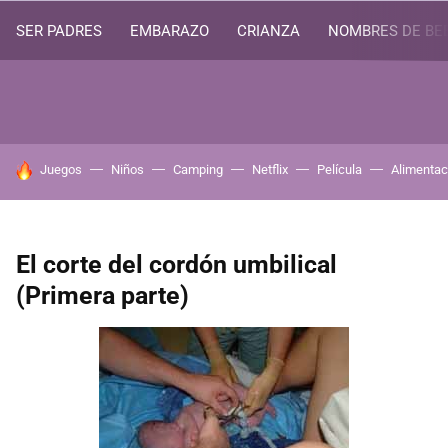
SER PADRES
EMBARAZO
CRIANZA
NOMBRES DE BE
HOY SE HABLA DE
Juegos
Niños
Camping
Netflix
Película
Alimentac
El corte del cordón umbilical
(Primera parte)