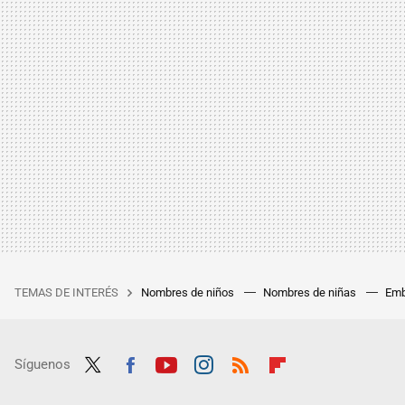
TEMAS DE INTERÉS
Nombres de niños
Nombres de niñas
Emb
Síguenos
Twit
Fac
Yout
Inst
RSS
Flip