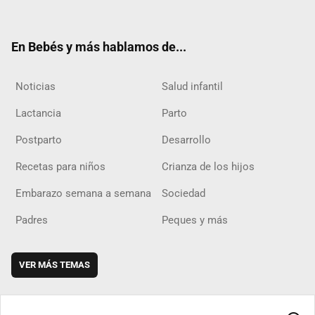
ter
ebo
ube
agra
boar
ok
m
d
En Bebés y más hablamos de...
Noticias
Salud infantil
Lactancia
Parto
Postparto
Desarrollo
Recetas para niños
Crianza de los hijos
Embarazo semana a semana
Sociedad
Padres
Peques y más
VER MÁS TEMAS