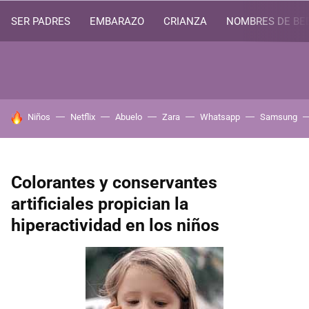
SER PADRES
EMBARAZO
CRIANZA
NOMBRES DE BE
HOY SE HABLA DE
Niños
Netflix
Abuelo
Zara
Whatsapp
Samsung
Colorantes y conservantes
artificiales propician la
hiperactividad en los niños