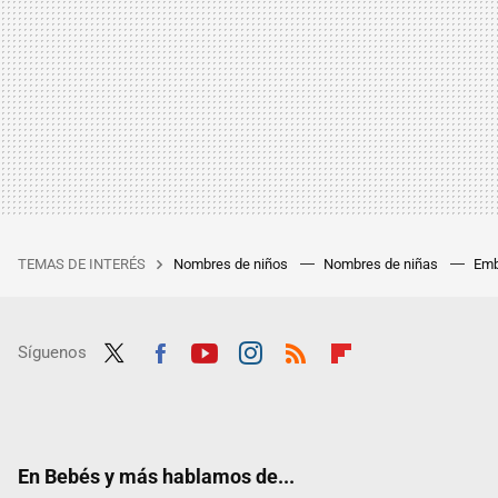
TEMAS DE INTERÉS
Nombres de niños
Nombres de niñas
Emb
Síguenos
Twit
Fac
Yout
Inst
RSS
Flip
ter
ebo
ube
agra
boar
ok
m
d
En Bebés y más hablamos de...