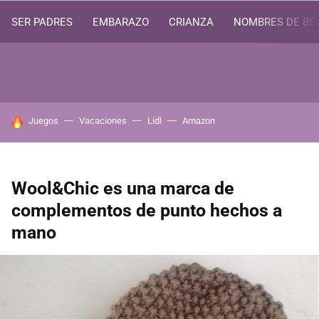
SER PADRES
EMBARAZO
CRIANZA
NOMBRES DE BE
HOY SE HABLA DE
Juegos
Vacaciones
Lidl
Amazon
Wool&Chic es una marca de
complementos de punto hechos a
mano